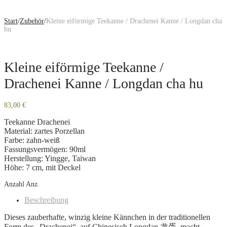
Start
/
Zubehör
/
Kleine eiförmige Teekanne / Drachenei Kanne / Longdan cha
hu
Kleine eiförmige Teekanne /
Drachenei Kanne / Longdan cha hu
83,00
€
Teekanne Drachenei
Material: zartes Porzellan
Farbe: zahn-weiß
Fassungsvermögen: 90ml
Herstellung: Yingge, Taiwan
Höhe: 7 cm, mit Deckel
Anzahl
Anz.
Beschreibung
Dieses zauberhafte, winzig kleine Kännchen in der traditionellen
Form des „Drachenei“, auf Chinesisch Longdan 龙蛋, macht