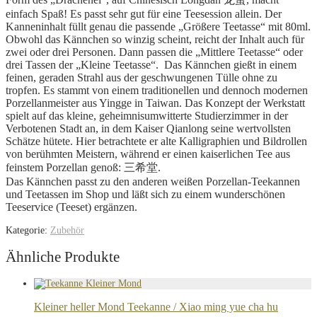
einfach Spaß! Es passt sehr gut für eine Teesession allein. Der
Kanneninhalt füllt genau die passende „Größere Teetasse“ mit 80ml.
Obwohl das Kännchen so winzig scheint, reicht der Inhalt auch für
zwei oder drei Personen. Dann passen die „Mittlere Teetasse“ oder
drei Tassen der „Kleine Teetasse“. Das Kännchen gießt in einem
feinen, geraden Strahl aus der geschwungenen Tülle ohne zu
tropfen. Es stammt von einem traditionellen und dennoch modernen
Porzellanmeister aus Yingge in Taiwan. Das Konzept der Werkstatt
spielt auf das kleine, geheimnisumwitterte Studierzimmer in der
Verbotenen Stadt an, in dem Kaiser Qianlong seine wertvollsten
Schätze hütete. Hier betrachtete er alte Kalligraphien und Bildrollen
von berühmten Meistern, während er einen kaiserlichen Tee aus
feinstem Porzellan genoß: 三希堂.
Das Kännchen passt zu den anderen weißen Porzellan-Teekannen
und Teetassen im Shop und läßt sich zu einem wunderschönen
Teeservice (Teeset) ergänzen.
Kategorie:
Zubehör
Ähnliche Produkte
Kleiner heller Mond Teekanne / Xiao ming yue cha hu