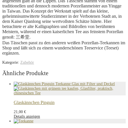
angenehm glatt an die Lippen. Das Tässchen stammt von einem
traditionellen und dennoch modernen Porzellanmeister aus Yingge
in Taiwan. Das Konzept der Werkstatt spielt auf das kleine,
geheimnisumwitterte Studierzimmer in der Verbotenen Stadt an, in
dem Kaiser Qianlong seine wertvollsten Schätze hütete. Hier
betrachtete er alte Kalligraphien und Bildrollen von berühmten
Meistern, während er einen kaiserlichen Tee aus feinstem Porzellan
genoß: 三希堂.
Das Tässchen passt zu den anderen weißen Porzellan-Teekannen im
Shop und läßt sich zu einem wunderschönen Teeservice (Teeset)
ergänzen.
Kategorie:
Zubehör
Ähnliche Produkte
Glaskännchen Pinguin
21,00
€
Details anzeigen