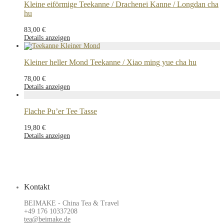
Kleine eiförmige Teekanne / Drachenei Kanne / Longdan cha
hu
83,00
€
Details anzeigen
Kleiner heller Mond Teekanne / Xiao ming yue cha hu
78,00
€
Details anzeigen
Flache Pu’er Tee Tasse
19,80
€
Details anzeigen
Kontakt
BEIMAKE - China Tea & Travel
+49 176 10337208
tea@beimake.de